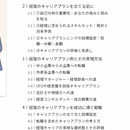
経理のキャリアプランを立てる前に
①自己分析の重要性：あなたの強みと弱み
を知る
②経理に求められるスキルセット：現状と
将来予測
③キャリアプランニングの目標設定：短
期・中期・長期
④キャリアプランの評価と見直し
経理のキャリアプラン例とその実現方法
中小企業から大企業への転職
外資系企業への転職
経理マネージャー・経理部長への道
CFOや経営層を目指すキャリアプラン
会計士や税理士への道
経営コンサルタント・独立開業の道
経理のキャリアプランを成功に導く戦略
キャリアプランの立て方と目標設定
転職を含めたキャリアプランの考え方
経理キャリアの多様な選択肢とその評価