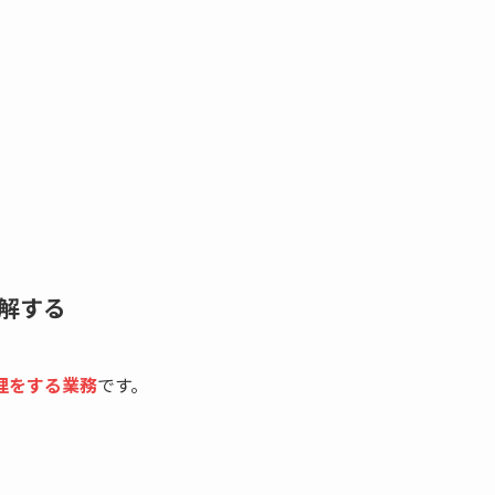
。
解する
理をする業務
です。