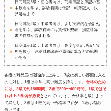
日商簿記3級：初心者向け、商業簿記と簿記の基
本原則を学ぶ、試験範囲は仕訳、帳簿記入、決
算処理まで
日商簿記2級：中級者向け、より実践的な会計処
理を学ぶ、試験範囲には貸借対照表、損益計算
書の作成が含まれる
日商簿記1級：上級者向け、高度な会計理論と実
務を扱う、連結財務諸表や原価計算などの範囲
がある
各級の難易度は段階的に上昇し、3級は易しい部類に入る
のに対し、1級は非常に高い難度を誇ります。
合格のため
には、3級で約150時間、2級で300〜400時間、1級ではそ
れ以上の学習が必要
とされています。合格率も級によっ
て異なり、3級は比較的高い合格率ですが、1級は格段に
低いです。