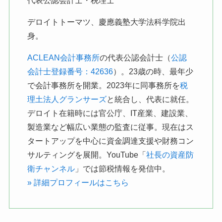
代表公認会計士・税理士
デロイトトーマツ、慶應義塾大学法科学院出
身。
ACLEAN会計事務所
の代表公認会計士（
公認
会計士登録番号：42636
）。23歳の時、最年少
で会計事務所を開業。2023年に同事務所を
税
理土法人グランサーズ
と統合し、代表に就任。
デロイト在籍時には官公庁、IT産業、建設業、
製造業など幅広い業態の監査に従事。現在はス
タートアップを中心に資金調達支援や財務コン
サルティングを展開。YouTube「
社長の資産防
衛チャンネル
」では節税情報を発信中。
» 詳細プロフィールはこちら